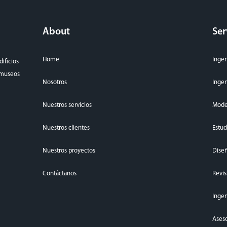
About
Ser
Home
Ingen
ificios
, museos
Nosotros
Ingen
Nuestros servicios
Mode
Nuestros clientes
Estud
Nuestros proyectos
Diseñ
Contáctanos
Revis
Ingen
Aseso