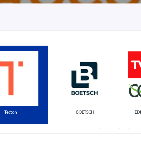
Tecton
BOETSCH
ED