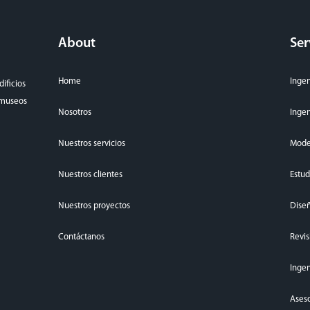
About
Ser
Home
Ingen
ificios
, museos
Nosotros
Ingen
Nuestros servicios
Mode
Nuestros clientes
Estud
Nuestros proyectos
Diseñ
Contáctanos
Revis
Ingen
Aseso