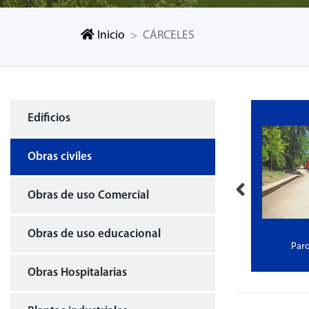
Inicio
CÁRCELES
Edificios
Obras civiles
Obras de uso Comercial
Obras de uso educacional
uerto AMB
CÁRCELES
Parq
Obras Hospitalarias